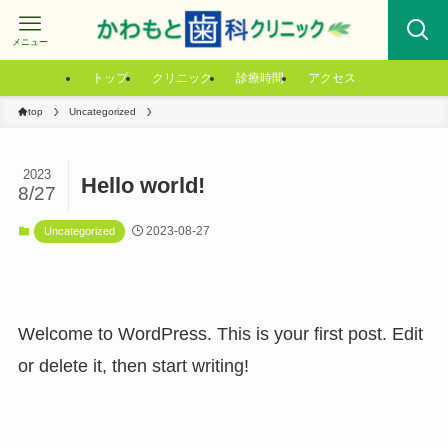
メニュー
トップ
クリニック
診療時間
アクセス
top
Uncategorized
2023
Hello world!
8/27
2023-08-27
Uncategorized
Welcome to WordPress. This is your first post. Edit
or delete it, then start writing!